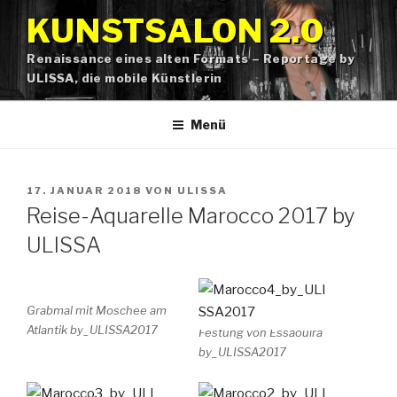
Zum
KUNSTSALON 2.0
Inhalt
springen
Renaissance eines alten Formats – Reportage by
ULISSA, die mobile Künstlerin
Menü
VERÖFFENTLICHT
17. JANUAR 2018
VON
ULISSA
AM
Reise-Aquarelle Marocco 2017 by
ULISSA
Grabmal mit Moschee am
Atlantik by_ULISSA2017
Festung von Essaouira
by_ULISSA2017