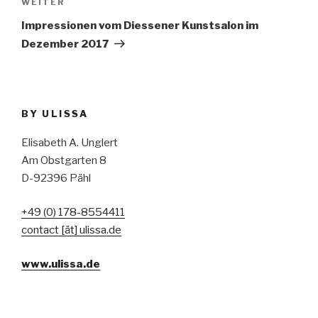
Nächster
WEITER
Beitrag
Impressionen vom Diessener Kunstsalon im
Dezember 2017
BY ULISSA
Elisabeth A. Unglert
Am Obstgarten 8
D-92396 Pähl
+49 (0) 178-8554411
contact [ät] ulissa.de
www.ulissa.de