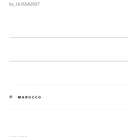
by_ULISSA2017
SCHLAGWÖRTER
MAROCCO
Beitragsnavigation